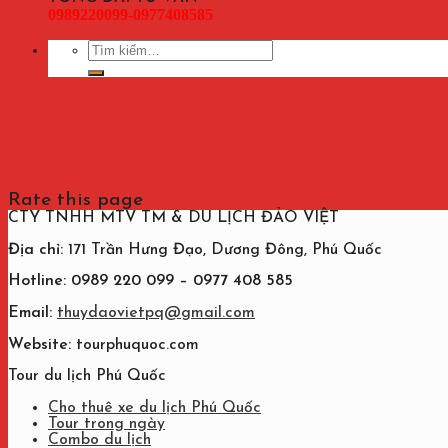
0989220099-0977408585
Tìm
kiếm:
Rate this page
CTY TNHH MTV TM & DU LỊCH ĐẢO VIỆT
Địa chỉ:
171 Trần Hưng Đạo, Dương Đông, Phú Quốc
Hotline: 0989 220 099 – 0977 408 585
Email:
thuydaovietpq@gmail.com
Website:
tourphuquoc.com
Tour du lịch Phú Quốc
Cho thuê xe du lịch Phú Quốc
Tour trong ngày
Combo du lịch