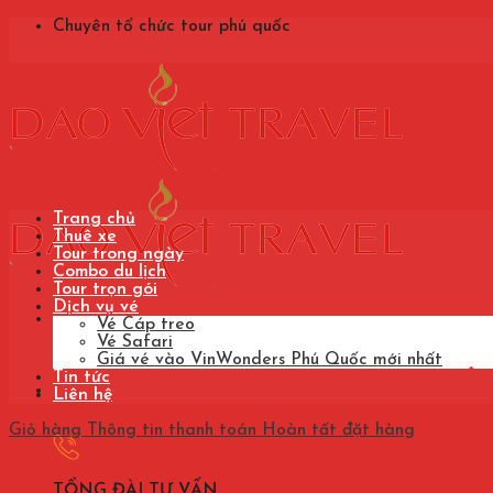
Skip
Chuyên tổ chức tour phú quốc
to
content
Trang chủ
Thuê xe
Tour trong ngày
Combo du lịch
Tour trọn gói
Dịch vụ vé
Vé Cáp treo
Vé Safari
Giá vé vào VinWonders Phú Quốc mới nhất
Tin tức
CHUYÊ
Liên hệ
Giỏ hàng
Thông tin thanh toán
Hoàn tất đặt hàng
TỔNG ĐÀI TƯ VẤN