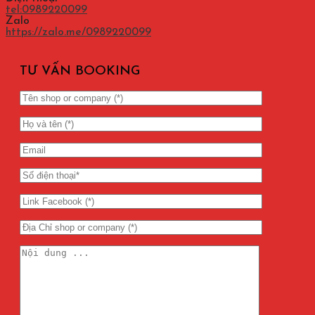
tel:0989220099
Zalo
https://zalo.me/0989220099
TƯ VẤN BOOKING