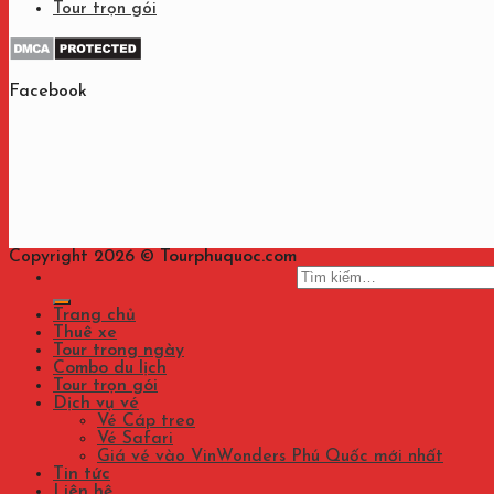
Tour trọn gói
Facebook
Copyright 2026 ©
Tourphuquoc.com
Tìm
kiếm:
Trang chủ
Thuê xe
Tour trong ngày
Combo du lịch
Tour trọn gói
Dịch vụ vé
Vé Cáp treo
Vé Safari
Giá vé vào VinWonders Phú Quốc mới nhất
Tin tức
Liên hệ