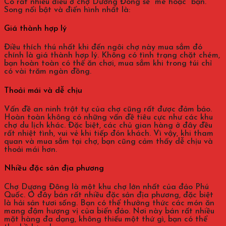
Có rất nhiều điều ở chợ Dương Đông sẽ “mê hoặc” bạn.
Song nổi bật và điển hình nhất là:
Giá thành hợp lý
Điều thích thú nhất khi đến ngôi chợ này mua sắm đó
chính là giá thành hợp lý. Không có tình trạng chặt chém,
bạn hoàn toàn có thể ăn chơi, mua sắm khi trong túi chỉ
có vài trăm ngàn đồng.
Thoải mái và dễ chịu
Vấn đề an ninh trật tự của chợ cũng rất được đảm bảo.
Hoàn toàn không có những vấn đề tiêu cực như các khu
chợ du lịch khác. Đặc biệt, các chủ gian hàng ở đây đều
rất nhiệt tình, vui vẻ khi tiếp đón khách. Vì vậy, khi tham
quan và mua sắm tại chợ, bạn cũng cảm thấy dễ chịu và
thoải mái hơn.
Nhiều đặc sản địa phương
Chợ Dương Đông là một khu chợ lớn nhất của đảo Phú
Quốc. Ở đây bán rất nhiều đặc sản địa phương, đặc biệt
là hải sản tươi sống. Bạn có thể thưởng thức các món ăn
mang đậm hượng vị của biển đảo. Nơi này bán rất nhiều
mặt hàng đa dạng, không thiếu một thứ gì, bạn có thể