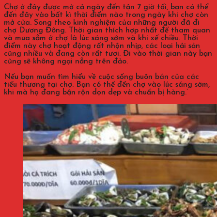
Chợ ở đây được mở cả ngày đến tận 7 giờ tối, bạn có thể
đến đây vào bất kì thời điểm nào trong ngày khi chợ còn
mở cửa. Song theo kinh nghiệm của những người đã đi
chợ Dương Đông. Thời gian thích hợp nhất để tham quan
và mua sắm ở chợ là lúc sáng sớm và khi xế chiều. Thời
điểm này chợ hoạt động rất nhộn nhịp, các loại hải sản
cũng nhiều và đang còn rất tươi. Đi vào thời gian này bạn
cũng sẽ không ngại nắng trên đảo.
Nếu bạn muốn tìm hiểu về cuộc sống buôn bán của các
tiểu thương tại chợ. Bạn có thể đến chợ vào lúc sáng sớm,
khi mà họ đang bận rộn dọn dẹp và chuẩn bị hàng.’