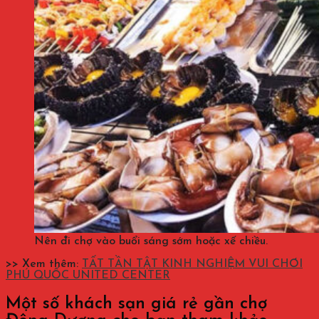
Nên đi chợ vào buổi sáng sớm hoặc xế chiều.
>> Xem thêm:
TẤT TẦN TẬT KINH NGHIỆM VUI CHƠI
PHÚ QUỐC UNITED CENTER
Một số khách sạn giá rẻ gần chợ