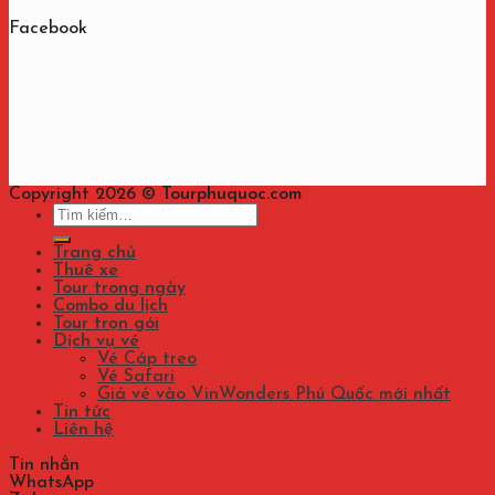
Facebook
Copyright 2026 ©
Tourphuquoc.com
Tìm
kiếm:
Trang chủ
Thuê xe
Tour trong ngày
Combo du lịch
Tour trọn gói
Dịch vụ vé
Vé Cáp treo
Vé Safari
Giá vé vào VinWonders Phú Quốc mới nhất
Tin tức
Liên hệ
Tin nhắn
WhatsApp