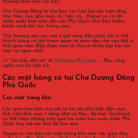
thương buôn bán tại đây.
Chợ Dương Đông là khu bán các loại hải sản tươi sống
như: tôm, cua, ghẹ, mực, ốc, hến, cá,… Ngoài ra có rất
nhiều quầy bán món đặc sản Phú Quốc như: bún nhăm,
bánh canh bột lọc, trứng sam,…
Chợ thường mở cửa vào 4 giờ sáng đến chiều tối, vì thế
khách hàng có thể tham quan và mua sắm chợ vào bất kì
thời gian nào. Đây được xem là chợ có nhiều loại hải sản
tươi và ngon nhất.
>> Tìm hiểu đôi nét về
VinOasis Phú Quốc
– Khu công
nghệ cao đa tiện ích
Các mặt hàng có tại Chợ Dương Đông
Phú Quốc
Các mặt hàng khô
Các gian hàn khô chủ yếu là hải sản khô hấp dẫn: mực
khô, tôm khô, mực 1 nắng, khô cá thu,… đủ loại. Du khách
có thể chọn những món quà lưu niệm hay nước mắm Phú
Quốc hay hải sản khô để làm quà.
Ngoài ra còn bán các mặt hàng khô như: vải, giày dép,