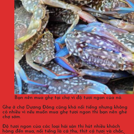
Bạn nên mua ghẹ tại chợ vì độ tươi ngon của nó.
Ghẹ ở chợ Dương Đông cũng khá nổi tiếng nhưng không
có nhiều vì nếu muốn mua ghẹ tươi ngon thì bạn nên ghé
chợ sớm.
Độ tươi ngon của các loại hải sản thi hút nhiều khách
hàng đến mua, nổi tiếng là cá thu, thịt cá tươi và chắc,