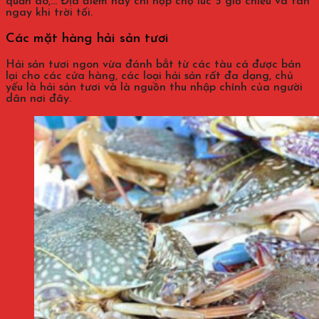
quần áo,… Địa điểm này chỉ họp chợ lúc 5 giờ chiều và tan
ngay khi trời tối.
Các mặt hàng hải sản tươi
Hải sản tươi ngon vừa đánh bắt từ các tàu cá được bán
lại cho các cửa hàng, các loại hải sản rất đa dạng, chủ
yếu là hải sản tươi và là nguồn thu nhập chính của người
dân nơi đây.