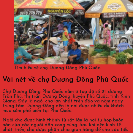
Tìm hiểu về chợ Dương Đông Phú Quốc.
Vài nét về chợ Dương Đông Phú Quốc
Chợ Dương Đồng Phú Quốc nằm ở toạ độ số 21, đường
Trần Phú, thị trấn Dương Đông, huyện Phú Quốc, tỉnh Kiên
Giang. Đây là ngôi chợ lớn nhất trên đảo và nằm ngay
trung tâm Dương Đông nên là nơi được nhiều du khách
mua sắm phổ biến tại Phú Quốc.
Ngôi chợ được hình thành từ rất lâu là nơi tụ họp buôn
bán của các người dân xong vùng. Sau khi nền kinh tế
phát triển, chợ được phân chia gian hàng để cho các tiểu