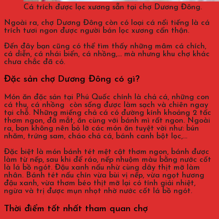
Cá trích được lọc xương sẵn tại chợ Dương Đông.
Ngoài ra, chợ Dương Đông còn có loại cá nổi tiếng là cá
trích tươi ngon được người bán lọc xương cẩn thận.
Đến đây bạn cũng có thể tìm thấy những mâm cá chích,
cá diễn, cá nhái biển, cá nhồng,… mà nhưng khu chợ khác
chưa chắc đã có.
Đặc sản chợ Dương Đông có gì?
Món ăn đặc sản tại Phú Quốc chính là chả cá, những con
cá thu, cá nhồng còn sống được làm sạch và chiên ngay
tại chỗ. Những miếng chả cá có đường kính khoảng 2 tấc
thơm ngon, đã mắt, ăn cùng với bánh mì rất ngon. Ngoài
ra, bạn không nên bỏ lỡ các món ăn tuyệt vời như: bún
nhăm, trứng sam, cháo chả cá, bánh canh bột lọc,…
Đặc biệt là món bánh tét mệt cật thơm ngon, bánh được
làm từ nếp, sau khi để ráo, nếp nhuộm màu bằng nước cốt
là lá bồ ngót. Đậu xanh nấu nhừ cùng dây thịt mỡ làm
nhân. Bánh tét nấu chín vừa bùi vị nếp, vừa ngọt hương
đậu xanh, vừa thơm béo thịt mỡ lại có tính giải nhiệt,
ngừa và trị được mụn nhọt nhờ nước cốt lá bồ ngót.
Thời điểm tốt nhất tham quan chợ