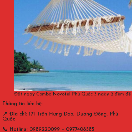
Đặt ngay Combo Novotel Phú Quốc 3 ngày 2 đêm để có
Thông tin liên hệ:
📍 Địa chỉ:
171 Trần Hưng Đạo, Dương Đông, Phú
Quốc
📞 Hotline:
0989220099 – 0977408585