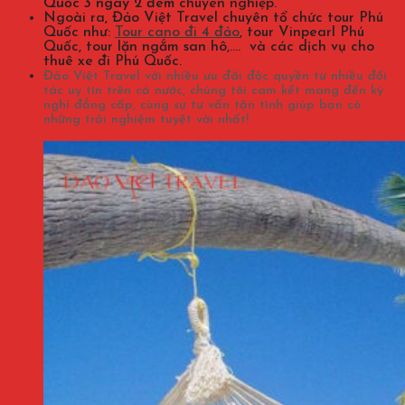
Quốc 3 ngày 2 đêm
chuyên nghiệp.
Ngoài ra, Đảo Việt Travel chuyên tổ chức tour Phú
Quốc như:
Tour cano đi 4 đảo
, tour Vinpearl Phú
Quốc, tour lặn ngắm san hô,…. và các dịch vụ cho
thuê xe đi Phú Quốc.
Đảo Việt Travel với nhiều ưu đãi độc quyền từ nhiều đối
tác uy tín trên cả nước, chúng tôi cam kết mang đến kỳ
nghỉ đẳng cấp, cùng sự tư vấn tận tình giúp bạn có
những trải nghiệm tuyệt vời nhất!