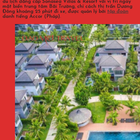
du lịch đẳng cấp Sonasea Villas & Resort với vị trí ngay
mặt biển trung tâm Bãi Trường, chỉ cách thị trấn Dương
Đông khoảng 25 phút đi xe, được quản lý bởi
tập đoàn
danh tiếng Accor (Pháp).