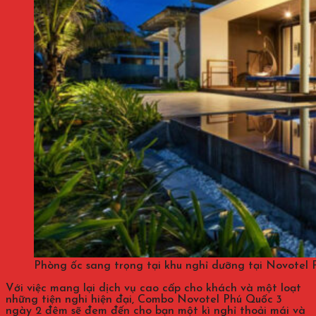
Phòng ốc sang trọng tại khu nghỉ dưỡng tại Novotel 
Với việc mang lại dịch vụ cao cấp cho khách và một loạt
những tiện nghi hiện đại, Combo Novotel Phú Quốc 3
ngày 2 đêm sẽ đem đến cho bạn một kì nghỉ thoải mái và