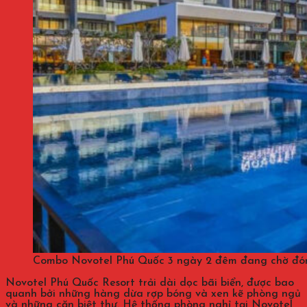
Combo Novotel Phú Quốc 3 ngày 2 đêm đang chờ đón 
Novotel Phú Quốc Resort trải dài dọc bãi biển, được bao
quanh bởi những hàng dừa rợp bóng và xen kẽ phòng ngủ
và những căn biệt thự. Hệ thống phòng nghỉ tại Novotel