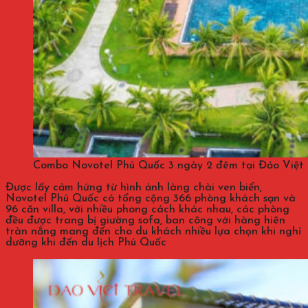
Combo Novotel Phú Quốc 3 ngày 2 đêm tại Đảo Việt 
Được lấy cảm hứng từ hình ảnh làng chài ven biển,
Novotel Phú Quốc có tổng cộng 366 phòng khách sạn và
96 căn villa, với nhiều phong cách khác nhau, các phòng
đều được trang bị giường sofa, ban công với hàng hiên
tràn nắng mang đến cho du khách nhiều lựa chọn khi nghỉ
dưỡng khi đến du lịch Phú Quốc