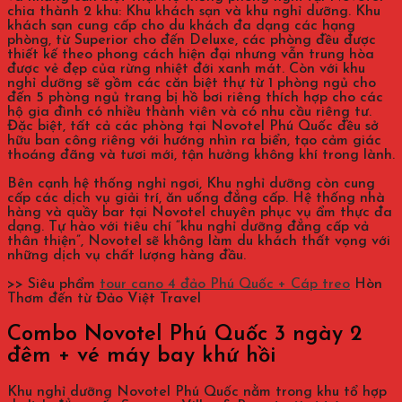
chia thành 2 khu: Khu khách sạn và khu nghỉ dưỡng. Khu
khách sạn cung cấp cho du khách đa dạng các hạng
phòng, từ Superior cho đến Deluxe, các phòng đều được
thiết kế theo phong cách hiện đại nhưng vẫn trung hòa
được vẻ đẹp của rừng nhiệt đới xanh mát. Còn với khu
nghỉ dưỡng sẽ gồm các căn biệt thự từ 1 phòng ngủ cho
đến 5 phòng ngủ trang bị hồ bơi riêng thích hợp cho các
hộ gia đình có nhiều thành viên và có nhu cầu riêng tư.
Đặc biệt, tất cả các phòng tại Novotel Phú Quốc đều sở
hữu ban công riêng với hướng nhìn ra biển, tạo cảm giác
thoáng đãng và tươi mới, tận hưởng không khí trong lành.
Bên cạnh hệ thống nghỉ ngơi, Khu nghỉ dưỡng còn cung
cấp các dịch vụ giải trí, ăn uống đẳng cấp. Hệ thống nhà
hàng và quầy bar tại Novotel chuyên phục vụ ẩm thực đa
dạng. Tự hào với tiêu chí “khu nghỉ dưỡng đẳng cấp vả
thân thiện”, Novotel sẽ không làm du khách thất vọng với
những dịch vụ chất lượng hàng đầu.
>> Siêu phẩm
tour cano 4 đảo Phú Quốc + Cáp treo
Hòn
Thơm đến từ Đảo Việt Travel
Combo Novotel Phú Quốc 3 ngày 2
đêm + vé máy bay khứ hồi
Khu nghỉ dưỡng Novotel Phú Quốc nằm trong khu tổ hợp