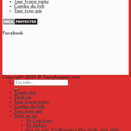
Tour trong ngày
Combo du lịch
Tour trọn gói
Facebook
Copyright 2026 ©
Tourphuquoc.com
Tìm
kiếm:
Trang chủ
Thuê xe
Tour trong ngày
Combo du lịch
Tour trọn gói
Dịch vụ vé
Vé Cáp treo
Vé Safari
Giá vé vào VinWonders Phú Quốc mới nhất