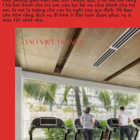
như: phòng gym hiện đại, sân tennis, spa, 2 hồ bơi lớn cùng
1 hồ bơi dành cho trẻ em, câu lạc bộ vui chơi dành cho trẻ
em, là nơi lý tưởng cho các kỳ nghỉ của gia đình. Và bạn
yên tâm rằng dịch vụ đi kèm ở đây luôn được phục vụ ở
mức tốt nhất nhé.