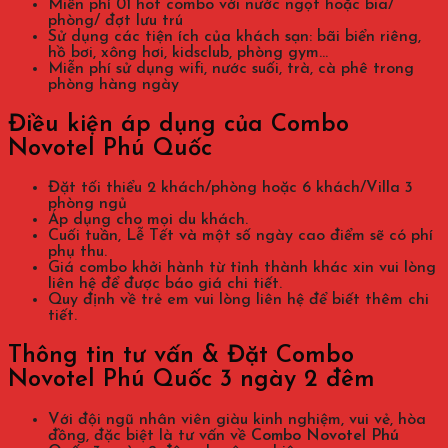
Miễn phí 01 hot combo với nước ngọt hoặc bia/
phòng/ đợt lưu trú
Sử dụng các tiện ích của khách sạn: bãi biển riêng,
hồ bơi, xông hơi, kidsclub, phòng gym…
Miễn phí sử dụng wifi, nước suối, trà, cà phê trong
phòng hàng ngày
Điều kiện áp dụng của Combo
Novotel Phú Quốc
Đặt tối thiểu 2 khách/phòng hoặc 6 khách/Villa 3
phòng ngủ
Áp dụng cho mọi du khách.
Cuối tuần, Lễ Tết và một số ngày cao điểm sẽ có phí
phụ thu.
Giá combo khởi hành từ tỉnh thành khác xin vui lòng
liên hệ để được báo giá chi tiết.
Quy định về trẻ em vui lòng liên hệ để biết thêm chi
tiết.
Thông tin tư vấn & Đặt Combo
Novotel Phú Quốc 3 ngày 2 đêm
Với đội ngũ nhân viên giàu kinh nghiệm, vui vẻ, hòa
đồng, đặc biệt là tư vấn về
Combo Novotel Phú