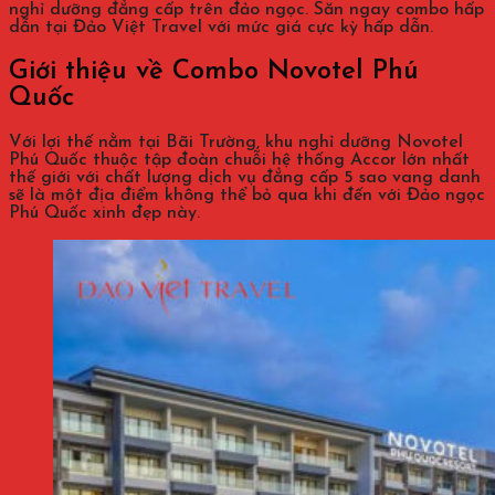
nghỉ dưỡng đẳng cấp trên đảo ngọc. Săn ngay combo hấp
dẫn tại Đảo Việt Travel với mức giá cực kỳ hấp dẫn.
Giới thiệu về Combo Novotel Phú
Quốc
Với lợi thế nằm tại Bãi Trường, khu nghỉ dưỡng Novotel
Phú Quốc thuộc tập đoàn chuỗi hệ thống Accor lớn nhất
thế giới với chất lượng dịch vụ đẳng cấp 5 sao vang danh
sẽ là một địa điểm không thể bỏ qua khi đến với Đảo ngọc
Phú Quốc xinh đẹp này.