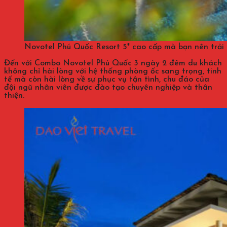
Novotel Phú Quốc Resort 5* cao cấp mà bạn nên trải
Đến với Combo Novotel Phú Quốc 3 ngày 2 đêm du khách
không chỉ hài lòng với hệ thống phòng ốc sang trọng, tinh
tế mà còn hài lòng về sự phục vụ tận tình, chu đáo của
đội ngũ nhân viên được đào tạo chuyên nghiệp và thân
thiện.