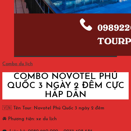
Combo du lịch
COMBO NOVOTEL PHÚ
QUỐC 3 NGÀY 2 ĐÊM CỰC
HẤP DẪN
🇻🇳 Tên Tour: Novotel Phú Quốc 3 ngày 2 đêm
🚘 Phương tiện: xe du lịch