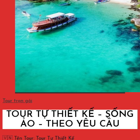
Tour trọn gói
TOUR TỰ THIẾT KẾ – SỐNG
ẢO – THEO YÊU CẦU
🇻🇳 Tên Tour: Tour Tự Thiết Kế