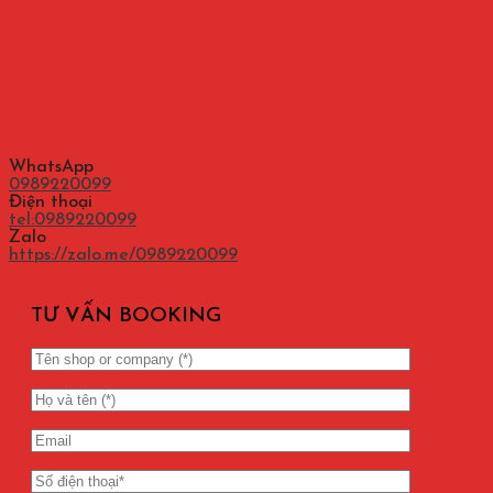
WhatsApp
0989220099
Điện thoại
tel:0989220099
Zalo
https://zalo.me/0989220099
TƯ VẤN BOOKING