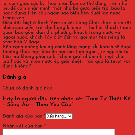
lại cảm giác cực kỳ thoải mái. Bạn có thể đứng trên nhà
bè, để cảm nhận mình thật nhỏ bé giữa biển trời bao la,
hoặc đứng trên cầu ngắm sao biển bên dưới làn nước
trong veo
Điều đặc biệt ở Rạch Vẹm so với Làng Chài khác là có rất
nhiều sao biển, trải dài hàng kilomet , thu hút khách tham
quan bao gồm dân địa phương, khách trong nước và
ngoài nước, khách Tây biết đến và gọi một tên riêng là
Star Fish Village.
Bên cạnh những khung cảnh lãng mạng, du khách sẽ được
thưởng thức một bữa ăn hải sản tươi ngon , rẻ hợp với túi
tiền mà không phải sợ bị “chém giá” nhâm nhi một chút
bia hoặc vài món nước ép giải nhiệt. Hẳn quá là tuyệt vời
đúng không?
Đánh giá
Chưa có đánh giá nào.
Hãy là người đầu tiên nhận xét “Tour Tự Thiết Kế
– Sống Ảo – Theo Yêu Cầu”
Đánh giá của bạn
*
Nhận xét của bạn
*