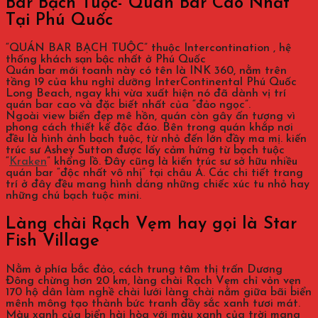
Bar Bạch Tuộc- Quán Bar Cao Nhất
Tại Phú Quốc
“QUÁN BAR BẠCH TUỘC” thuộc Intercontination , hệ
thống khách sạn bậc nhất ở Phú Quốc
Quán bar mới toanh này có tên là INK 360, nằm trên
tầng 19 của khu nghỉ dưỡng InterContinental Phú Quốc
Long Beach, ngay khi vừa xuất hiện nó đã dành vị trí
quán bar cao và đặc biết nhất của “đảo ngọc”.
Ngoài view biển đẹp mê hồn, quán còn gây ấn tượng vì
phong cách thiết kế độc đáo. Bên trong quán khắp nơi
đều là hình ảnh bạch tuộc, từ nhỏ đến lớn đầy ma mị. kiến
trúc sư Ashey Sutton được lấy cảm hứng từ bạch tuộc
“
Kraken
” khổng lồ. Đây cũng là kiến trúc sư sở hữu nhiều
quán bar “độc nhất vô nhị” tại châu Á. Các chi tiết trang
trí ở đây đều mang hình dáng những chiếc xúc tu nhỏ hay
những chú bạch tuộc mini.
Làng chài Rạch Vẹm hay gọi là Star
Fish Village
Nằm ở phía bắc đảo, cách trung tâm thị trấn Dương
Đông chừng hơn 20 km, làng chài Rạch Vẹm chỉ vỏn vẹn
170 hộ dân làm nghề chài lưới làng chài nằm giữa bãi biển
mênh mông tạo thành bức tranh đầy sắc xanh tươi mát.
Màu xanh của biển hài hòa với màu xanh của trời mang