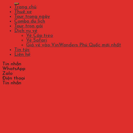
kiếm:
Trang chủ
Thuê xe
Tour trong ngày
Combo du lịch
Tour trọn gói
Dịch vụ vé
Vé Cáp treo
Vé Safari
Giá vé vào VinWonders Phú Quốc mới nhất
Tin tức
Liên hệ
Tin nhắn
WhatsApp
Zalo
Điện thoại
Tin nhắn