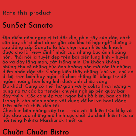
Rate this product
SunSet Sanato
Địa điểm nằm ngay vị trí đắc địa, phía tây của đảo, cách
sân bay chỉ 8 phút đi xe gần các khu tổ hợp nghĩ dưỡng 5
sao đẳng cấp. Sanato là lựa chọn của nhiều du khách
được cho là “view đỉnh” nhất của những bức ảnh hoàng
hôn. Phải nói là tuyệt đẹp trên bãi biển lung linh – huyền
ảo và đầy lãng mạn, cát trắng mịn. Du khách không
những thu về những bức ảnh hoàng hôn mà còn là những
điểm nhấn đặc sắc. Chứng kiến thấy những “chú voi, chú cá
đi bộ trên biển”hay ngồi “tổ chim khổng lồ” bằng tre để
ngắm hoàng hôn lung linh dưới ánh chiều vàng.
Du khách Cũng có thể thư giãn với ly coktail với hương vị
bùng nổ từ các bartender chuyên nghiệp bên quầy bar
đầy thú vị. Cốc cam ép tươi ngon bên bờ biển, bạn có thể
trang bị cho mình những vật dụng để bơi và hoạt động
trên biển từ chiều đến tối.
Check in bên nhũng cây tre – trúc với lối kiến trúc kì lạ và
độc đáo của những mô hình cực chất do chính kiến trúc sư
nổi tiếng Nikita Marshunok thiết kế.
Chuồn Chuồn Bistro