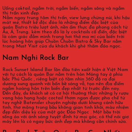
Uống coktail, ngắm trời, ngắm biển, ngắm sông và ngắm
thị trấn xinh đẹp.
Nằm ngay trung tâm thị trấn, view lưng chừng núi, khi hậu
mát mẻ, thiết kế độc đáo là những điểm đặc biệt của
quán Bistro triệu lượt ảnh, nền ẩm thực đa phong cách từ
Âu, Á, Trung.. kèm theo đó là ly cocktails cổ điển, đặc biệt
là cảm giác đắm mình trong hơi thở ma mị của biển trời
lúc hoàng hôn giúp Chuồn Chuồn Bistro & Sky Bar nằm
trong Must Visit của du khách khi ghé thăm đảo ngọc.
Nam Nghi Rock Bar
Rock Sunset Island Bar lần đầu tiên xuất hiện ở Việt Nam
với tư cách là quán Bar nằm trên hòn Móng tay ở phía
bắc Phú Quốc , riêng biệt có tầm nhìn 360 độ ra đại
dương xung quanh với bốn bề sóng vỗ, tạo nên địa điểm
ngắm hoàng hôn trên biển đẹp nhất từ trước đến nay.
Đến đây, du khách sẽ có cơ hội thưởng thức những ly rượu
vang hảo hạng hoặc coctail thơm ngon được pha chế từ
tay nghề Batender chuyên nghiệp dưới khung cảnh hữu
tình, thơ mộng trong bầu không gian tinh khôi, màu nhiệm
đẹp đến diệu kỳ của một góc Đảo Ngọc . Một bầu trời
sống ảo với ánh sáng tuyệt đỉnh từ mọi góc, có thể nói giơ
máy lên là có ngay bức ảnh đẹp mà không cần chỉnh sửa.