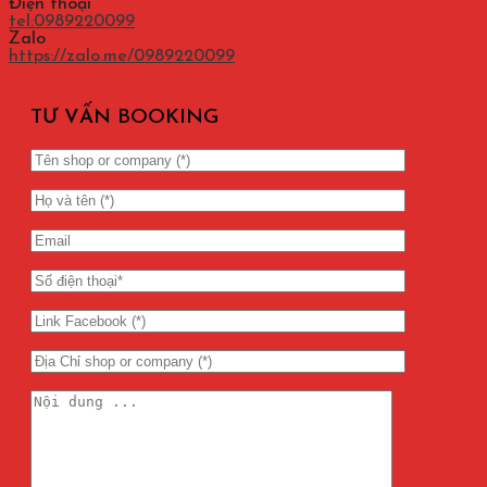
Điện thoại
tel:0989220099
Zalo
https://zalo.me/0989220099
TƯ VẤN BOOKING