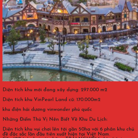
Diện tích khu mới đang xây dựng: 297.000 m2
Diện tích khu VinPearl Land cũ: 170.000m2
khu điện hải dương vinwonder phú quốc
Những Điểm Thú Vị Nên Biết Về Khu Du Lịch:
Diện tích khu vui chơi lên tới gần 50ha với 6 phân khu chủ
đề đặc sắc lần đầu tiên xuất hiện tại Việt Nam.