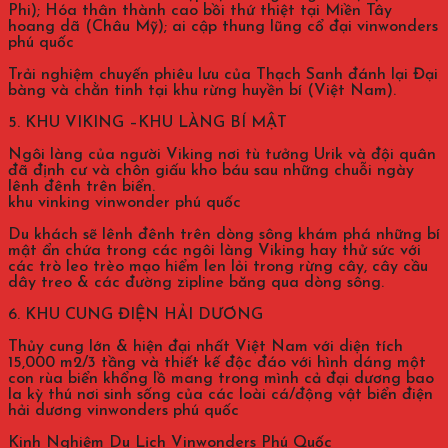
Phi); Hóa thân thành cao bồi thứ thiệt tại Miền Tây
hoang dã (Châu Mỹ); ai cập thung lũng cổ đại vinwonders
phú quốc
Trải nghiệm chuyến phiêu lưu của Thạch Sanh đánh lại Đại
bàng và chằn tinh tại khu rừng huyền bí (Việt Nam).
5. KHU VIKING –KHU LÀNG BÍ MẬT
Ngôi làng của người Viking nơi tù tưởng Urik và đội quân
đã định cư và chôn giấu kho báu sau những chuỗi ngày
lênh đênh trên biển.
khu vinking vinwonder phú quốc
Du khách sẽ lênh đênh trên dòng sông khám phá những bí
mật ẩn chứa trong các ngôi làng Viking hay thử sức với
các trò leo trèo mạo hiểm len lỏi trong rừng cây, cây cầu
dây treo & các đường zipline băng qua dòng sông.
6. KHU CUNG ĐIỆN HẢI DƯƠNG
Thủy cung lớn & hiện đại nhất Việt Nam với diện tích
15,000 m2/3 tầng và thiết kế độc đáo với hình dáng một
con rùa biển khổng lồ mang trong mình cả đại dương bao
la kỳ thú nơi sinh sống của các loài cá/động vật biển điện
hải dương vinwonders phú quốc
Kinh Nghiệm Du Lịch Vinwonders Phú Quốc