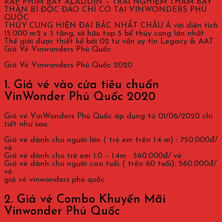
RẠP PHIM BAY ALADDIN – TRẢI NGHIỆM THẢM BAY
THẦN BÍ ĐỘC ĐÁO CHỈ CÓ TẠI VINWONDERS PHÚ
QUỐC
THỦY CUNG HIỆN ĐẠI BẬC NHẤT CHÂU Á với diện tích
15.000 m2 x 3 tầng, sở hữu top 5 bể thủy cung lớn nhất
Thế giới được thiết kế bởi 02 tư vấn uy tín Legacy & AAT.
Giá Vé Vinwonders Phú Quốc
Giá Vé Vinwonders Phú Quốc 2020
1. Giá vé vào cửa tiêu chuẩn
VinWonder Phú Quốc 2020
Giá vé VinWonders Phú Quốc áp dụng từ 01/06/2020 chi
tiết như sau:
Giá vé dành cho người lớn ( trẻ em trên 1.4 m) : 750.000đ/
vé
Giá vé dành cho trẻ em 1.0 – 1.4m : 560.000đ/ vé
Giá vé dành cho người cao tuổi ( trên 60 tuổi): 560.000đ/
vé
giá vé vinwonders phú quốc
2. Giá vé Combo Khuyến Mãi
Vinwonder Phú Quốc