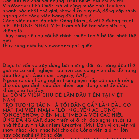
Gần 100 trò chơi với những TRẢI NGHIỆM chỉ có tại
VinWonders Phú Quốc mà ai cũng muốn thử: tàu lượn
nhanh bậc nhất thế giới, show diễn quy mô, đẳng cấp sánh
ngang các công viên hàng đầu thế giới,…
Công viên nước lớn nhất Đông Nam_Á với 2 đường trượt
Siêu KHỦNG NHẤT Việt Nam và bể tạo sóng siêu to,
khổng lồ.
Thủy cung siêu bự với bể chính thuộc top 5 bể lớn nhất thế
giới.
thủy cung diêu bự vinwonders phú quốc
Được tư vấn và xây dựng bởi những đối tác hàng đầu thế
giới và có kinh nghiệm tạo nên các công viên chủ đề hàng
đầu thế giới: Quantum, Legacy, AAT,…
Ngoài ra còn hàng nghìn trảinghiệm hấp dẫn dành riêng
cho các gia đình, cặp đôi, nhóm bạn đang chờ để được
khám phá tại đây.
Là CÔNG VIÊN CHỦ ĐỀ LẦN ĐẦU TIÊN TẠI VIỆT
NAM
TRÒ TƯƠNG TÁC NHÀ TỐI ĐẲNG CẤP LẦN ĐẦU CÓ
MẶT TẠI VIỆT NAM – “LỜI NGUYỀN ÁC LONG”
“ONCE” SHOW DIỄN MULTIMEDIA VỚI CÁC HIỆU
ỨNG ĐẲNG CẤP, được thiết kế & chỉ đạo nghệ thuật từ
nhà thầu uy tín Quantum Creative (Mỹ). Đơn vị chuyên về
show, nhạc kịch, nhạc hội cho các Công viên giải trí lớn
hay các nghệ sỹ hàng đầu.