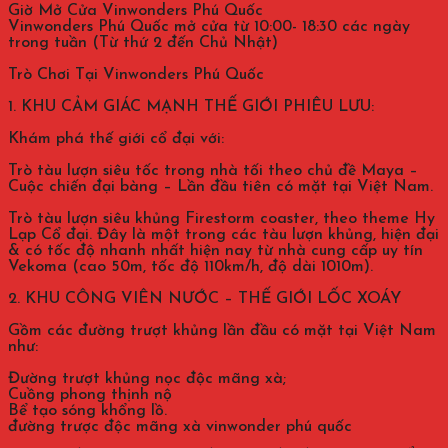
Giờ Mở Cửa Vinwonders Phú Quốc
Vinwonders Phú Quốc mở cửa từ 10:00- 18:30 các ngày
trong tuần (Từ thứ 2 đến Chủ Nhật)
Trò Chơi Tại Vinwonders Phú Quốc
1. KHU CẢM GIÁC MẠNH THẾ GIỚI PHIÊU LƯU:
Khám phá thế giới cổ đại với:
Trò tàu lượn siêu tốc trong nhà tối theo chủ đề Maya –
Cuộc chiến đại bàng – Lần đầu tiên có mặt tại Việt Nam.
Trò tàu lượn siêu khủng Firestorm coaster, theo theme Hy
Lạp Cổ đại. Đây là một trong các tàu lượn khủng, hiện đại
& có tốc độ nhanh nhất hiện nay từ nhà cung cấp uy tín
Vekoma (cao 50m, tốc độ 110km/h, độ dài 1010m).
2. KHU CÔNG VIÊN NƯỚC – THẾ GIỚI LỐC XOÁY
Gồm các đường trượt khủng lần đầu có mặt tại Việt Nam
như:
Đường trượt khủng nọc độc mãng xà;
Cuồng phong thịnh nộ
Bể tạo sóng khổng lồ.
đường trược độc mãng xà vinwonder phú quốc