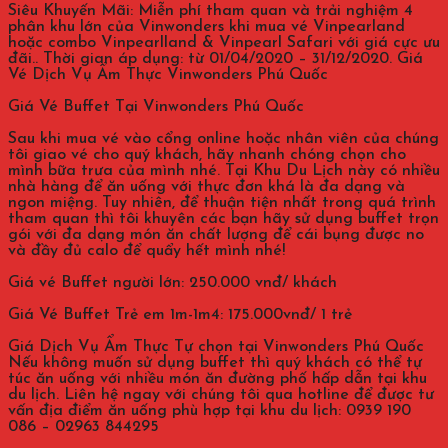
Siêu Khuyến Mãi: Miễn phí tham quan và trải nghiệm 4
phân khu lớn của Vinwonders khi mua vé Vinpearland
hoặc combo Vinpearlland & Vinpearl Safari với giá cực ưu
đãi.. Thời gian áp dụng: từ 01/04/2020 – 31/12/2020. Giá
Vé Dịch Vụ Ẩm Thực Vinwonders Phú Quốc
Giá Vé Buffet Tại Vinwonders Phú Quốc
Sau khi mua vé vào cổng online hoặc nhân viên của chúng
tôi giao vé cho quý khách, hãy nhanh chóng chọn cho
mình bữa trưa của mình nhé. Tại Khu Du Lịch này có nhiều
nhà hàng để ăn uống với thực đơn khá là đa dạng và
ngon miệng. Tuy nhiên, để thuận tiện nhất trong quá trình
tham quan thì tôi khuyên các bạn hãy sử dụng buffet trọn
gói với đa dạng món ăn chất lượng để cái bụng được no
và đầy đủ calo để quẩy hết mình nhé!
Giá vé Buffet người lớn: 250.000 vnđ/ khách
Giá Vé Buffet Trẻ em 1m-1m4: 175.000vnđ/ 1 trẻ
Giá Dịch Vụ Ẩm Thực Tự chọn tại Vinwonders Phú Quốc
Nếu không muốn sử dụng buffet thì quý khách có thể tự
túc ăn uống với nhiều món ăn đường phố hấp dẫn tại khu
du lịch. Liên hệ ngay với chúng tôi qua hotline để được tư
vấn địa điểm ăn uống phù hợp tại khu du lịch: 0939 190
086 – 02963 844295