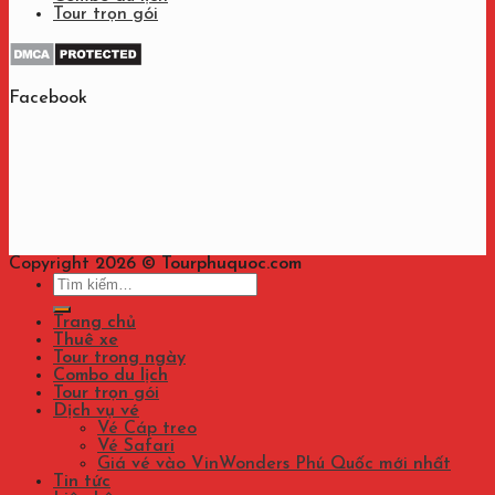
Tour trọn gói
Facebook
Copyright 2026 ©
Tourphuquoc.com
Tìm
kiếm:
Trang chủ
Thuê xe
Tour trong ngày
Combo du lịch
Tour trọn gói
Dịch vụ vé
Vé Cáp treo
Vé Safari
Giá vé vào VinWonders Phú Quốc mới nhất
Tin tức