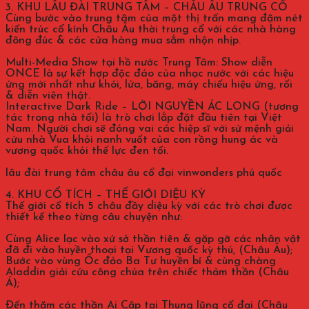
3. KHU LÂU ĐÀI TRUNG TÂM – CHÂU ÂU TRUNG CỔ
Cùng bước vào trung tâm của một thị trấn mang đậm nét
kiến trúc cổ kính Châu Âu thời trung cổ với các nhà hàng
đông đúc & các cửa hàng mua sắm nhộn nhịp.
Multi-Media Show tại hồ nước Trung Tâm: Show diễn
ONCE là sự kết hợp độc đáo của nhạc nước với các hiệu
ứng mới nhất như khói, lửa, băng, máy chiếu hiệu ứng, rối
& diễn viên thật.
Interactive Dark Ride – LỜI NGUYỀN ÁC LONG (tương
tác trong nhà tối) là trò chơi lắp đặt đầu tiên tại Việt
Nam. Người chơi sẽ đóng vai các hiệp sĩ với sứ mệnh giải
cứu nhà Vua khỏi nanh vuốt của con rồng hung ác và
vương quốc khỏi thế lực đen tối.
lâu đài trung tâm châu âu cổ đại vinwonders phú quốc
4. KHU CỔ TÍCH – THẾ GIỚI DIỆU KỲ
Thế giới cổ tích 5 châu đầy diệu kỳ với các trò chơi được
thiết kế theo từng câu chuyện như:
Cùng Alice lạc vào xứ sở thần tiên & gặp gỡ các nhân vật
đã đi vào huyền thoại tại Vương quốc kỳ thú, (Châu Âu);
Bước vào vùng Ốc đảo Ba Tư huyền bí & cùng chàng
Aladdin giải cứu công chúa trên chiếc thảm thần (Châu
Á);
Đến thăm các thần Ai Cập tại Thung lũng cổ đại (Châu