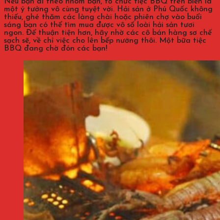
Nếu bạn đi theo nhóm bạn, tổ chức tiệc BBQ trên biển là
một ý tưởng vô cùng tuyệt vời. Hải sản ở Phú Quốc không
thiếu, ghé thăm các làng chài hoặc phiên chợ vào buổi
sáng bạn có thể tìm mua được vô số loài hải sản tươi
ngon. Để thuận tiện hơn, hãy nhờ các cô bán hàng sơ chế
sạch sẽ, về chỉ việc cho lên bếp nướng thôi. Một bữa tiệc
BBQ đang chờ đón các bạn!