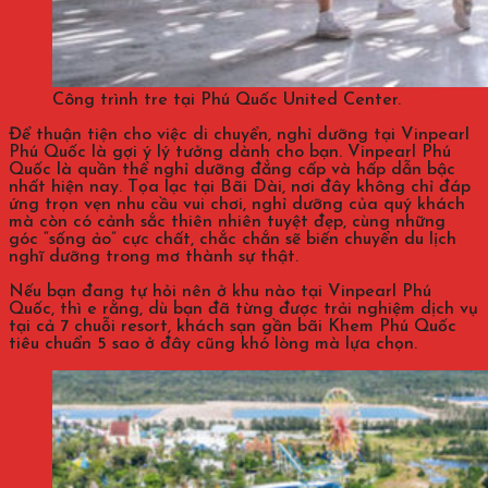
Công trình tre tại Phú Quốc United Center.
Để thuận tiện cho việc di chuyển, nghỉ dưỡng tại Vinpearl
Phú Quốc là gợi ý lý tưởng dành cho bạn. Vinpearl Phú
Quốc là quần thể nghỉ dưỡng đẳng cấp và hấp dẫn bậc
nhất hiện nay. Tọa lạc tại Bãi Dài, nơi đây không chỉ đáp
ứng trọn vẹn nhu cầu vui chơi, nghỉ dưỡng của quý khách
mà còn có cảnh sắc thiên nhiên tuyệt đẹp, cùng những
góc “sống ảo” cực chất, chắc chắn sẽ biến chuyển du lịch
nghĩ dưỡng trong mơ thành sự thật.
Nếu bạn đang tự hỏi nên ở khu nào tại Vinpearl Phú
Quốc, thì e rằng, dù bạn đã từng được trải nghiệm dịch vụ
tại cả 7 chuỗi resort, khách sạn gần bãi Khem Phú Quốc
tiêu chuẩn 5 sao ở đây cũng khó lòng mà lựa chọn.