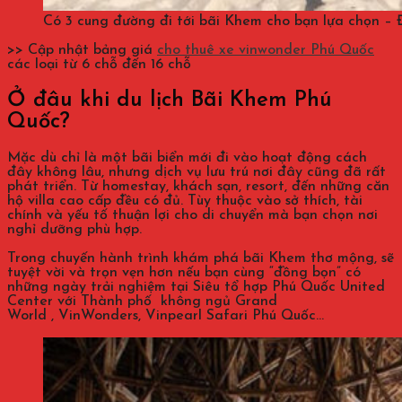
Có 3 cung đường đi tới bãi Khem cho bạn lựa chọn – 
>> Cập nhật bảng giá
cho thuê xe vinwonder Phú Quốc
các loại từ 6 chỗ đến 16 chỗ
Ở đâu khi du lịch Bãi Khem Phú
Quốc?
Mặc dù chỉ là một bãi biển mới đi vào hoạt động cách
đây không lâu, nhưng dịch vụ lưu trú nơi đây cũng đã rất
phát triển. Từ homestay, khách sạn, resort, đến những căn
hộ villa cao cấp đều có đủ. Tùy thuộc vào sở thích, tài
chính và yếu tố thuận lợi cho di chuyển mà bạn chọn nơi
nghỉ dưỡng phù hợp.
Trong chuyến hành trình khám phá bãi Khem thơ mộng, sẽ
tuyệt vời và trọn vẹn hơn nếu bạn cùng “đồng bọn” có
những ngày trải nghiệm tại Siêu tổ hợp Phú Quốc United
Center với Thành phố không ngủ Grand
World , VinWonders, Vinpearl Safari Phú Quốc…