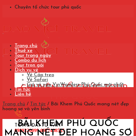
Skip
Chuyên tổ chức tour phú quốc
to
content
Trang chủ
Thuê xe
Tour trong ngày
Combo du lịch
Tour trọn gói
Dịch vụ vé
Vé Cáp treo
Vé Safari
Giá vé vào VinWonders Phú Quốc mới nhất
CHUYÊN TỔ CHỨC TOUR
Tin tức
Liên hệ
PHÚ QUỐC
Trang chủ
/
Tin tức
/
Bãi Khem Phú Quốc mang nét đẹp
hoang sơ và yên bình
BÃI KHEM PHÚ QUỐC
TỔNG ĐÀI TƯ VẤN
0989220099-0977408585
MANG NÉT ĐẸP HOANG SƠ