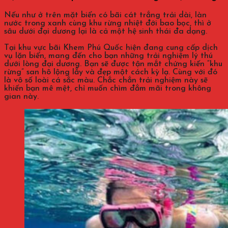
Nếu như ở trên mặt biển có bãi cát trắng trải dài, làn
nước trong xanh cùng khu rừng nhiệt đới bao bọc, thì ở
sâu dưới đại dương lại là cả một hệ sinh thái đa dạng.
Tại khu vực bãi Khem Phú Quốc hiện đang cung cấp dịch
vụ lặn biển, mang đến cho bạn những trải nghiệm lý thú
dưới lòng đại dương. Bạn sẽ được tận mắt chứng kiến “khu
rừng” san hô lộng lẫy và đẹp một cách kỳ lạ. Cùng với đó
là vô số loài cá sắc màu. Chắc chắn trải nghiệm này sẽ
khiến bạn mê mệt, chỉ muốn chìm đắm mãi trong không
gian này.