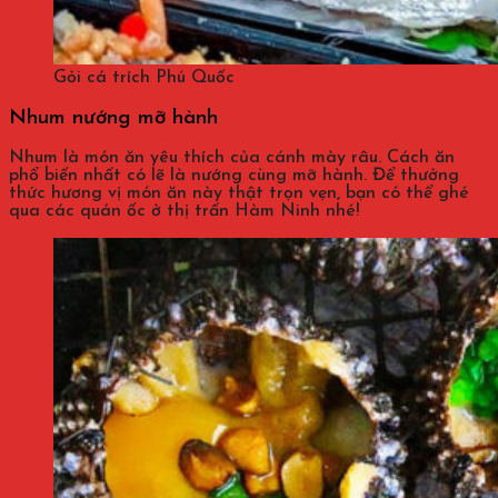
Gỏi cá trích Phú Quốc
Nhum nướng mỡ hành
Nhum là món ăn yêu thích của cánh mày râu. Cách ăn
phổ biến nhất có lẽ là nướng cùng mỡ hành. Để thưởng
thức hương vị món ăn này thật trọn vẹn, bạn có thể ghé
qua các quán ốc ở thị trấn Hàm Ninh nhé!