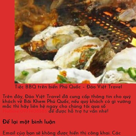
Tiệc BBQ trên biển Phú Quốc – Đảo Việt Travel
Trên đây, Đảo Việt Travel đã cung cấp thông tin cho quý
khách về
Bãi Khem Phú Quốc,
nếu quý khách có gì vướng
mắc thì hãy liên hệ ngay cho chúng tôi qua số
Hotline:0977408585
để được hỗ trợ tư vấn nhé!
Để lại một bình luận
Email của bạn sẽ không được hiển thị công khai.
Các