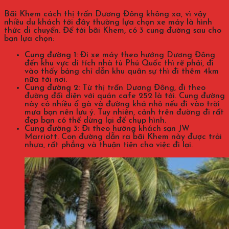
Bãi Khem cách thị trấn Dương Đông không xa, vì vậy
nhiều du khách tới đây thường lựa chọn xe máy là hình
thức di chuyển. Để tới bãi Khem, có 3 cung đường sau cho
bạn lựa chọn:
Cung đường 1:
Đi xe máy theo hướng Dương Đông
đến khu vực di tích nhà tù Phú Quốc thì rẽ phải, đi
vào thấy bảng chỉ dẫn khu quân sự thì đi thêm 4km
nữa tới nơi.
Cung đường 2:
Từ thị trấn Dương Đông, đi theo
đường đối diện với quán cafe 252 là tới. Cung đường
này có nhiều ổ gà và đường khá nhỏ nếu đi vào trời
mưa bạn nên lưu ý. Tuy nhiên, cảnh trên đường đi rất
đẹp bạn có thể dừng lại để chụp hình.
Cung đường 3:
Đi theo hướng khách sạn JW
Marriott. Con đường dẫn ra bãi Khem này được trải
nhựa, rất phẳng và thuận tiện cho việc đi lại.