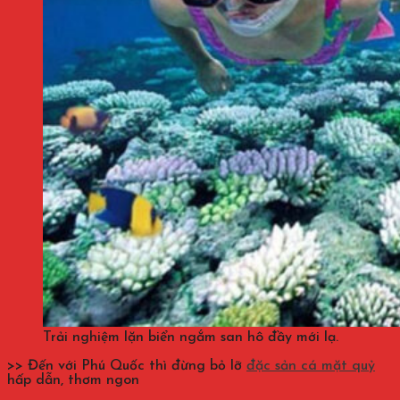
Trải nghiệm lặn biển ngắm san hô đầy mới lạ.
>> Đến với Phú Quốc thì đừng bỏ lỡ
đặc sản cá mặt quỷ
hấp dẫn, thơm ngon