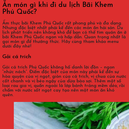
Ăn món gì khi đi du lịch Bãi Khem
Phú Quốc?
Ẩm thực bãi Khem Phú Quốc rất phong phú và đa dạng.
Nhưng đặc biệt nhất phải kể đến các món ăn hải sản. Du
lịch phát triển nên không khó để bạn có thể tìm quán ăn ở
bãi Khem Phú Quốc ngon và hấp dẫn. Quan trọng nhất là
gọi món gì để thưởng thức. Hãy cùng tham khảo menu
dưới đây nhé!
Gỏi cá trích
Gỏi cá trích Phú Quốc không hổ danh lời đồn – ngon
“nhức nách”. Điểm đặc biệt của món này phải kể đến sự
hòa quyện của vị ngọt, giòn của cá trích, vị chua của nước
cốt chanh và vị béo ngậy của dừa bào sợi. Thêm một số
loại rau gia vị, quấn ngoài là lớp bánh tráng mềm dẻo, rồi
chấm với nước sốt ngọt cay tạo nên một món ăn khó
quên.