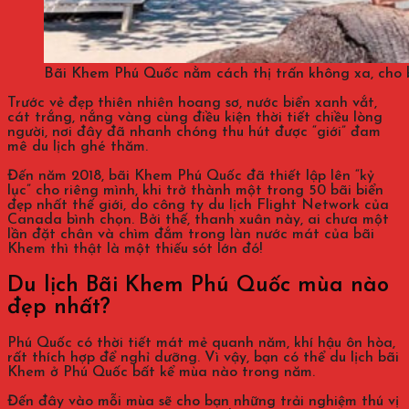
Bãi Khem Phú Quốc nằm cách thị trấn không xa, cho 
Trước vẻ đẹp thiên nhiên hoang sơ, nước biển xanh vắt,
cát trắng, nắng vàng cùng điều kiện thời tiết chiều lòng
người, nơi đây đã nhanh chóng thu hút được “giới” đam
mê du lịch ghé thăm.
Đến năm 2018, bãi Khem Phú Quốc đã thiết lập lên “kỷ
lục” cho riêng mình, khi trở thành một trong 50 bãi biển
đẹp nhất thế giới, do công ty du lịch Flight Network của
Canada bình chọn. Bởi thế, thanh xuân này, ai chưa một
lần đặt chân và chìm đắm trong làn nước mát của bãi
Khem thì thật là một thiếu sót lớn đó!
Du lịch Bãi Khem Phú Quốc mùa nào
đẹp nhất?
Phú Quốc có thời tiết mát mẻ quanh năm, khí hậu ôn hòa,
rất thích hợp để nghỉ dưỡng. Vì vậy, bạn có thể du lịch bãi
Khem ở Phú Quốc bất kể mùa nào trong năm.
Đến đây vào mỗi mùa sẽ cho bạn những trải nghiệm thú vị