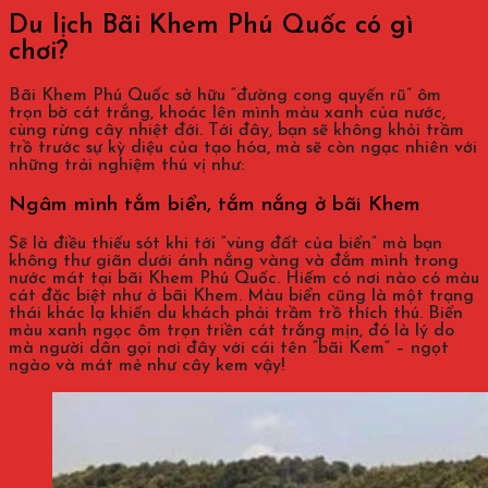
Du lịch Bãi Khem Phú Quốc có gì
chơi?
Bãi Khem Phú Quốc sở hữu “đường cong quyến rũ” ôm
trọn bờ cát trắng, khoác lên mình màu xanh của nước,
cùng rừng cây nhiệt đới. Tới đây, bạn sẽ không khỏi trầm
trồ trước sự kỳ diệu của tạo hóa, mà sẽ còn ngạc nhiên với
những trải nghiệm thú vị như:
Ngâm mình tắm biển, tắm nắng ở bãi Khem
Sẽ là điều thiếu sót khi tới “vùng đất của biển” mà bạn
không thư giãn dưới ánh nắng vàng và đắm mình trong
nước mát tại bãi Khem Phú Quốc. Hiếm có nơi nào có màu
cát đặc biệt như ở bãi Khem. Màu biển cũng là một trạng
thái khác lạ khiến du khách phải trầm trồ thích thú. Biển
màu xanh ngọc ôm trọn triền cát trắng mịn, đó là lý do
mà người dân gọi nơi đây với cái tên “bãi Kem” – ngọt
ngào và mát mẻ như cây kem vậy!