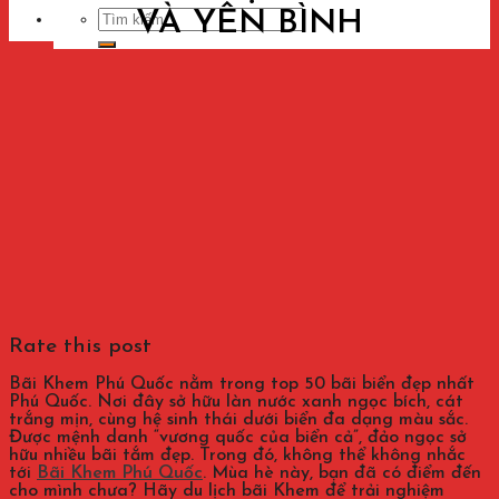
VÀ YÊN BÌNH
Tìm
kiếm:
Rate this post
Bãi Khem Phú Quốc nằm trong top 50 bãi biển đẹp nhất
Phú Quốc. Nơi đây sở hữu làn nước xanh ngọc bích, cát
trắng mịn, cùng hệ sinh thái dưới biển đa dạng màu sắc.
Được mệnh danh “vương quốc của biển cả”, đảo ngọc sở
hữu nhiều bãi tắm đẹp. Trong đó, không thể không nhắc
tới
Bãi Khem Phú Quốc
. Mùa hè này, bạn đã có điểm đến
cho mình chưa? Hãy du lịch bãi Khem để trải nghiệm