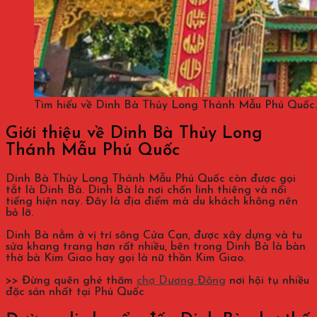
Tìm hiểu về Dinh Bà Thủy Long Thánh Mẫu Phú Quốc.
Giới thiệu về Dinh Bà Thủy Long
Thánh Mẫu Phú Quốc
Dinh Bà Thủy Long Thánh Mẫu Phú Quốc còn được gọi
tắt là Dinh Bà. Dinh Bà là nơi chốn linh thiêng và nổi
tiếng hiện nay. Đây là địa điểm mà du khách không nên
bỏ lỡ.
Dinh Bà nằm ở vị trí sông Cửa Cạn, được xây dựng và tu
sửa khang trang hơn rất nhiều, bên trong Dinh Bà là bàn
thờ bà Kim Giao hay gọi là nữ thần Kim Giao.
>> Đừng quên ghé thăm
chợ Dương Đông
nơi hội tụ nhiều
đặc sản nhất tại Phú Quốc