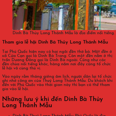
Dinh Bà Thủy Long Thánh Mẫu là địa điểm nổi tiếng.
Tham gia lễ hội Dinh Bà Thủy Long Thánh Mẫu
Tại Phú Quốc hiện nay có hai ngôi đền thờ bà. Một đền ở
xã Cửa Cạn gọi là Dinh Bà Trong. Còn một đền nằm ở thị
trấn Dương Đông gọi là Dinh Bà ngoài. Cũng như các
đền chùa nổi tiếng khác, hàng năm nơi đây cũng tổ chức
lễ hội vô cùng thú vị.
Vào ngày rằm tháng giêng âm lịch, người dân lại tổ chức
ghi nhớ công ơn của Thuỷ Long Thánh Mẫu. Du khách khi
đến với Phú Quốc vào thời gian này thì bạn có thể tham
gia vào lễ hội.
Những lưu ý khi đến Dinh Bà Thủy
Long Thánh Mẫu
Dinh Bà Thuỷ Long Thánh Mẫu
Phú Quốc là địa