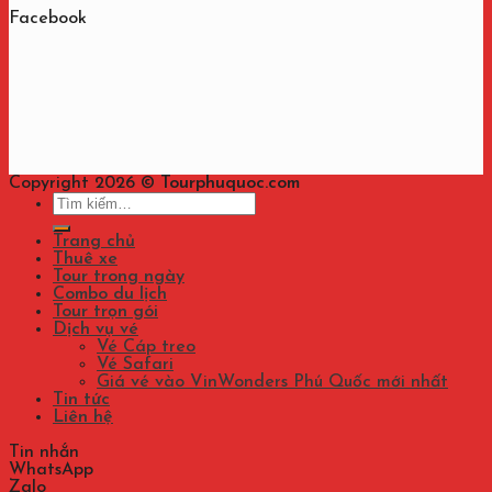
Facebook
Copyright 2026 ©
Tourphuquoc.com
Tìm
kiếm:
Trang chủ
Thuê xe
Tour trong ngày
Combo du lịch
Tour trọn gói
Dịch vụ vé
Vé Cáp treo
Vé Safari
Giá vé vào VinWonders Phú Quốc mới nhất
Tin tức
Liên hệ
Tin nhắn
WhatsApp
Zalo