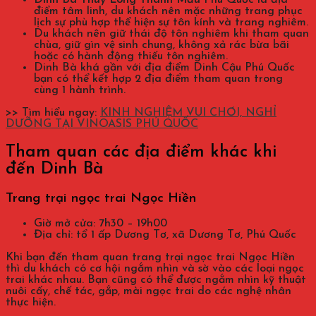
điểm tâm linh, du khách nên mặc những trang phục
lịch sự phù hợp thể hiện sự tôn kính và trang nghiêm.
Du khách nên giữ thái độ tôn nghiêm khi tham quan
chùa, giữ gìn vệ sinh chung, không xả rác bừa bãi
hoặc có hành động thiếu tôn nghiêm.
Dinh Bà khá gần với địa điểm Dinh Cậu Phú Quốc
bạn có thể kết hợp 2 địa điểm tham quan trong
cùng 1 hành trình.
>> Tìm hiểu ngay:
KINH NGHIỆM VUI CHƠI, NGHỈ
DƯỠNG TẠI VINOASIS PHÚ QUỐC
Tham quan các địa điểm khác khi
đến Dinh Bà
Trang trại ngọc trai Ngọc Hiền
Giờ mở cửa: 7h30 – 19h00
Địa chỉ: tổ 1 ấp Dương Tơ, xã Dương Tơ, Phú Quốc
Khi bạn đến tham quan trang trại ngọc trai Ngọc Hiền
thì du khách có cơ hội ngắm nhìn và sờ vào các loại ngọc
trai khác nhau. Bạn cũng có thể được ngắm nhìn kỹ thuật
nuôi cấy, chế tác, gắp, mài ngọc trai do các nghệ nhân
thực hiện.