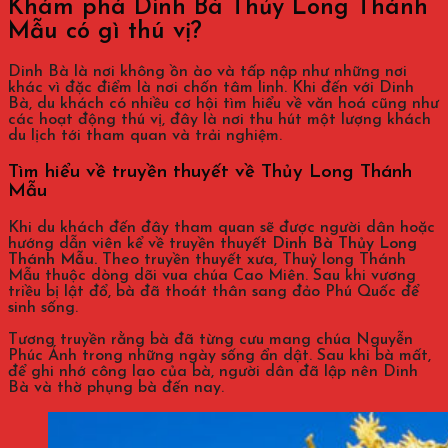
Khám phá Dinh Bà Thủy Long Thánh
Mẫu có gì thú vị?
Dinh Bà là nơi không ồn ào và tấp nập như những nơi
khác vì đặc điểm là nơi chốn tâm linh. Khi đến với Dinh
Bà, du khách có nhiều cơ hội tìm hiểu về văn hoá cũng như
các hoạt động thú vị, đây là nơi thu hút một lượng khách
du lịch tới tham quan và trải nghiệm.
Tìm hiểu về truyền thuyết về Thủy Long Thánh
Mẫu
Khi du khách đến đây tham quan sẽ được người dân hoặc
hướng dẫn viên kể về truyền thuyết
Dinh Bà Thủy Long
Thánh Mẫu.
Theo truyền thuyết xưa, Thuỷ long Thánh
Mẫu thuộc dòng dõi vua chúa Cao Miên. Sau khi vương
triều bị lật đổ, bà đã thoát thân sang đảo Phú Quốc để
sinh sống.
Tương truyền rằng bà đã từng cưu mang chúa Nguyễn
Phúc Ánh trong những ngày sống ẩn dật. Sau khi bà mất,
để ghi nhớ công lao của bà, người dân đã lập nên Dinh
Bà và thờ phụng bà đến nay.