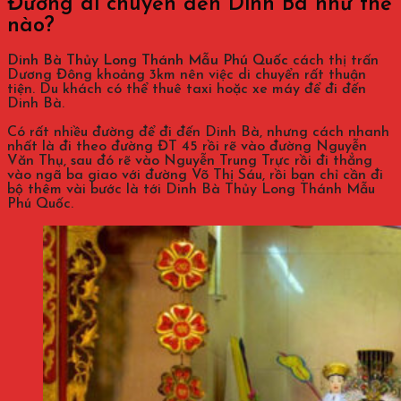
Đường di chuyển đến Dinh Bà như thế
nào?
Dinh Bà Thủy Long Thánh Mẫu Phú Quốc
cách thị trấn
Dương Đông khoảng 3km nên việc di chuyển rất thuận
tiện. Du khách có thể thuê taxi hoặc xe máy để đi đến
Dinh Bà.
Có rất nhiều đường để đi đến Dinh Bà, nhưng cách nhanh
nhất là đi theo đường ĐT 45 rồi rẽ vào đường Nguyễn
Văn Thụ, sau đó rẽ vào Nguyễn Trung Trực rồi đi thẳng
vào ngã ba giao với đường Võ Thị Sáu, rồi bạn chỉ cần đi
bộ thêm vài bước là tới Dinh Bà Thủy Long Thánh Mẫu
Phú Quốc.